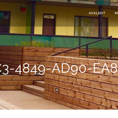
AVALEHT
M
C3-4849-AD90-EA