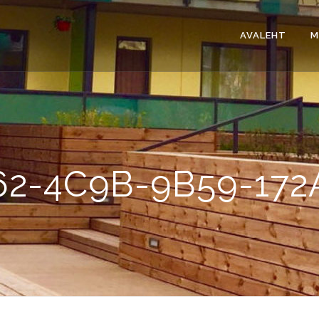
AVALEHT
M
62-4C9B-9B59-17