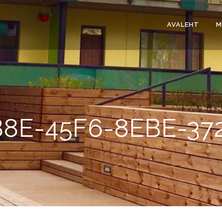
AVALEHT
M
8E-45F6-8EBE-37