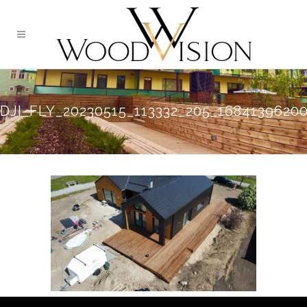
DJI_FLY_20230515_113332_205_168413962